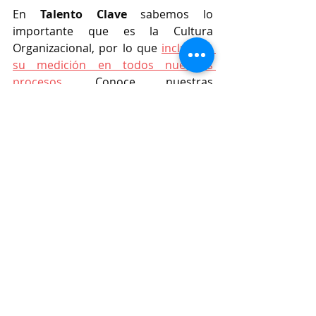
En 
Talento Clave
 sabemos lo 
importante que es la Cultura 
Organizacional, por lo que 
incluimos 
su medición en todos nuestros 
procesos
. Conoce nuestras 
soluciones de 
Headhunting, 
Evaluación de Personas y 
Programas de Liderazgo
, 
completamente ajustadas a las 
necesidades de tu organización.
Entradas recientes
Ver todo