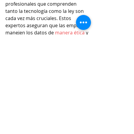
profesionales que comprenden 
tanto la tecnología como la ley son 
cada vez más cruciales. Estos 
expertos aseguran que las empresas 
manejen los datos de 
manera ética
 y 
cumplan con las normativas, 
protegiendo así tanto a la empresa 
como a sus clientes.
En conclusión, la TI no es solo un 
sector de actividad; es un pilar 
estratégico que sostiene y propulsa 
a las empresas hacia el futuro. 
En 
Talento Clave
 te ayudamos a 
encontrar a los profesionales que tu 
organización necesita con nuestros 
servicios de 
Evaluación de Personas
y 
Headhunting
. Utilizamos 